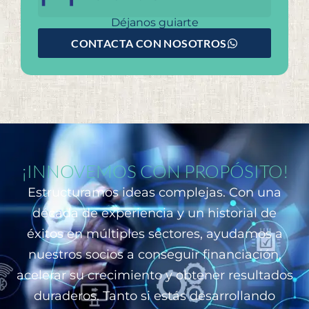
Déjanos guiarte
CONTACTA CON NOSOTROS
¡INNOVEMOS CON PROPÓSITO!
Estructuramos ideas complejas. Con una
década de experiencia y un historial de
éxitos en múltiples sectores, ayudamos a
nuestros socios a conseguir financiación,
acelerar su crecimiento y obtener resultados
duraderos. Tanto si estás desarrollando