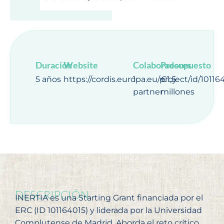
Duración
Website
Colaboradores
Presupuesto
5 años
https://cordis.europa.eu/project/id/10116
1
€1,5
partner
millones
DESCRIPCIÓN
INERTIA es una Starting Grant financiada por el
ERC (ID 101164015) y liderada por la Universidad
Complutense de Madrid. Aborda el reto crítico