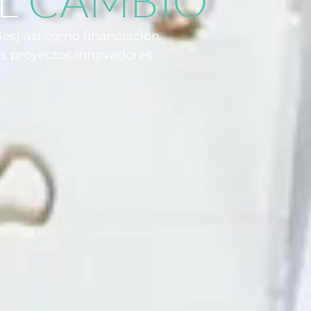
es) así como financiación
tus proyectos innovadores.