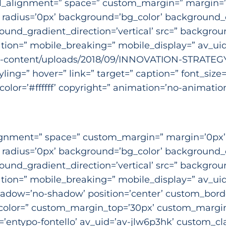
cal_alignment=” space=” custom_margin=” margin=’0p
” radius=’0px’ background=’bg_color’ background_
nd_gradient_direction=’vertical’ src=” background
ion=” mobile_breaking=” mobile_display=” av_uid=
wp-content/uploads/2018/09/INNOVATION-STRATEGY
tyling=” hover=” link=” target=” caption=” font_siz
olor=’#ffffff’ copyright=” animation=’no-animatio
ignment=” space=” custom_margin=” margin=’0px’ l
” radius=’0px’ background=’bg_color’ background_
nd_gradient_direction=’vertical’ src=” background
ion=” mobile_breaking=” mobile_display=” av_uid
 shadow=’no-shadow’ position=’center’ custom_bord
olor=” custom_margin_top=’30px’ custom_margin_
=’entypo-fontello’ av_uid=’av-jlw6p3hk’ custom_c