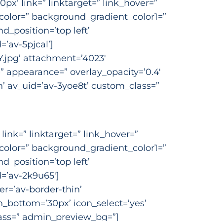
x’ link=” linktarget=” link_hover=”
color=” background_gradient_color1=”
_position=’top left’
’av-5pjcal’]
.jpg’ attachment=’4023′
e=” appearance=” overlay_opacity=’0.4′
n’ av_uid=’av-3yoe8t’ custom_class=”
ink=” linktarget=” link_hover=”
color=” background_gradient_color1=”
_position=’top left’
=’av-2k9u65′]
er=’av-border-thin’
bottom=’30px’ icon_select=’yes’
lass=” admin_preview_bg=”]