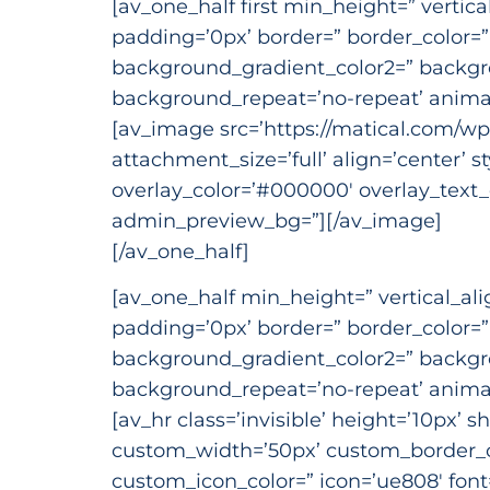
[av_one_half first min_height=” verti
padding=’0px’ border=” border_color=
background_gradient_color2=” backgrou
background_repeat=’no-repeat’ animat
[av_image src=’https://matical.com/
attachment_size=’full’ align=’center’ s
overlay_color=’#000000′ overlay_text_c
admin_preview_bg=”][/av_image]
[/av_one_half]
[av_one_half min_height=” vertical_al
padding=’0px’ border=” border_color=
background_gradient_color2=” backgrou
background_repeat=’no-repeat’ animat
[av_hr class=’invisible’ height=’10px’
custom_width=’50px’ custom_border_c
custom_icon_color=” icon=’ue808′ font