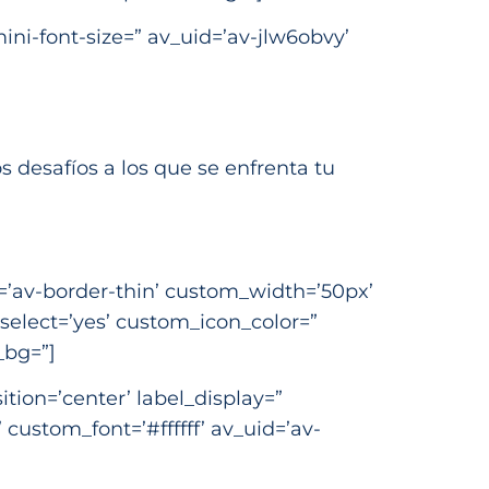
ini-font-size=” av_uid=’av-jlw6obvy’
 desafíos a los que se enfrenta tu
r=’av-border-thin’ custom_width=’50px’
elect=’yes’ custom_icon_color=”
_bg=”]
ition=’center’ label_display=”
custom_font=’#ffffff’ av_uid=’av-