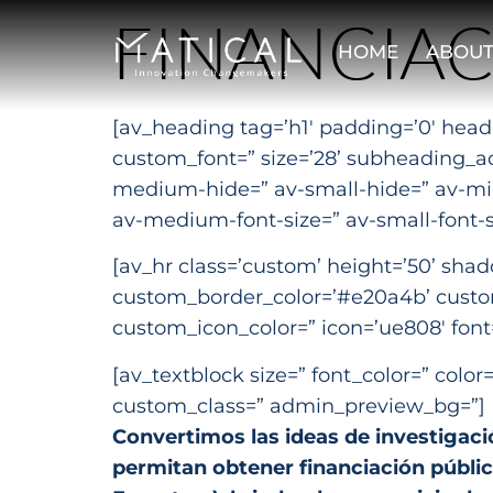
FINANCIAC
HOME
ABOUT
[av_heading tag=’h1′ padding=’0′ head
custom_font=” size=’28’ subheading_a
medium-hide=” av-small-hide=” av-mini-
av-medium-font-size=” av-small-font-si
[av_hr class=’custom’ height=’50’ sha
custom_border_color=’#e20a4b’ custo
custom_icon_color=” icon=’ue808′ fon
[av_textblock size=” font_color=” colo
custom_class=” admin_preview_bg=”]
Convertimos las ideas de investigac
permitan obtener financiación públi