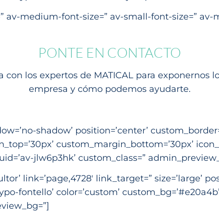
r=” av-medium-font-size=” av-small-font-size=” av-m
PONTE EN CONTACTO
a con los expertos de MATICAL para exponernos los
empresa y cómo podemos ayudarte.
shadow=’no-shadow’ position=’center’ custom_borde
_top=’30px’ custom_margin_bottom=’30px’ icon_s
v_uid=’av-jlw6p3hk’ custom_class=” admin_preview
or’ link=’page,4728′ link_target=” size=’large’ pos
typo-fontello’ color=’custom’ custom_bg=’#e20a4b’ 
eview_bg=”]