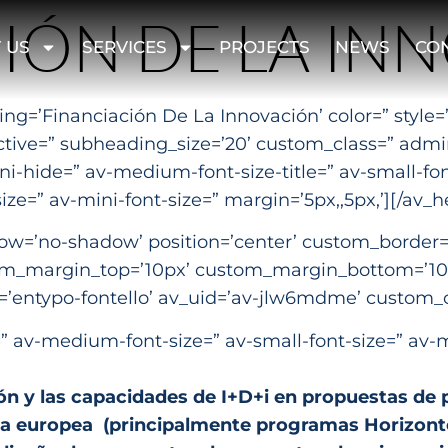
IÓN DE LA IN
 US
SERVICES
PROJECTS
NEWS
CO
ing=’Financiación De La Innovación’ color=” styl
ctive=” subheading_size=’20’ custom_class=” adm
hide=” av-medium-font-size-title=” av-small-font-s
ze=” av-mini-font-size=” margin=’5px,,5px,’][/av_
dow=’no-shadow’ position=’center’ custom_border=
m_margin_top=’10px’ custom_margin_bottom=’10px
t=’entypo-fontello’ av_uid=’av-jlw6mdme’ custom
r=” av-medium-font-size=” av-small-font-size=” av-
ión y las capacidades de I+D+i en propuestas de
ca europea (principalmente programas Horizont