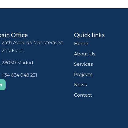
pain Office
Quick links
24th Avda. de Manoteras St.
Home
2nd Floor.
About Us
28050 Madrid
Services
Projects
+34 624 048 221
News
Contact