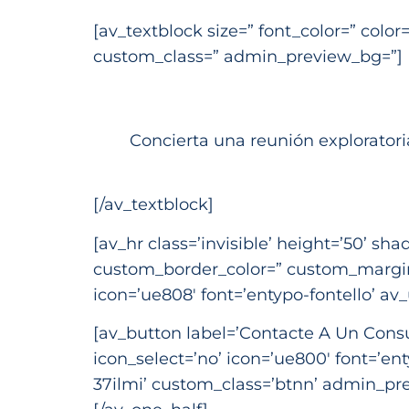
[av_textblock size=” font_color=” colo
custom_class=” admin_preview_bg=”]
Concierta una reunión exploratori
[/av_textblock]
[av_hr class=’invisible’ height=’50’ 
custom_border_color=” custom_margin
icon=’ue808′ font=’entypo-fontello’ a
[av_button label=’Contacte A Un Consult
icon_select=’no’ icon=’ue800′ font=’en
37ilmi’ custom_class=’btnn’ admin_pr