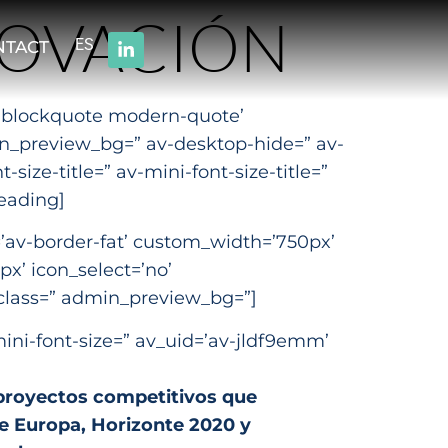
NOVACIÓN
ES
NTACT
e=’blockquote modern-quote’
in_preview_bg=” av-desktop-hide=” av-
ize-title=” av-mini-font-size-title=”
heading]
’av-border-fat’ custom_width=’750px’
’ icon_select=’no’
_class=” admin_preview_bg=”]
mini-font-size=” av_uid=’av-jldf9emm’
 proyectos competitivos que
e Europa, Horizonte 2020 y