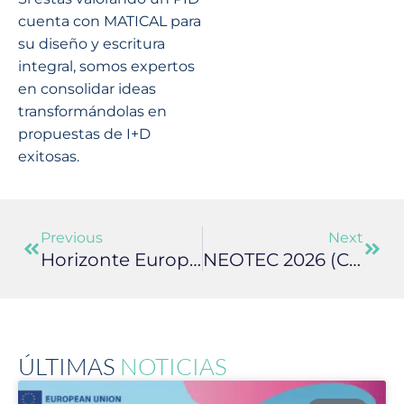
cuenta con MATICAL para
su diseño y escritura
integral, somos expertos
en consolidar ideas
transformándolas en
propuestas de I+D
exitosas.
Previous
Next
Horizonte Europa 2026–2027: Qué Cambia, Qué Se Mantiene Y Qué Necesitan Saber Realmente Los Solicitantes
NEOTEC 2026 (CDTI): Adelantado A Marzo
ÚLTIMAS
NOTICIAS