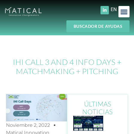
EN
BUSCADOR DE AYUDAS
IHI CALL 3 AND 4 INFO DAYS +
MATCHMAKING + PITCHING
ÚLTIMAS
NOTICIAS
Noviembre 2, 2022
Matical Innovation