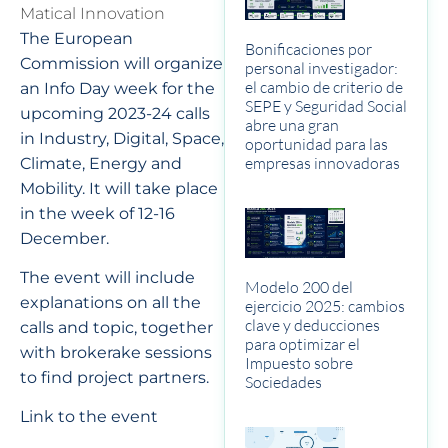
Matical Innovation
The European
Bonificaciones por
Commission will organize
personal investigador:
el cambio de criterio de
an Info Day week for the
SEPE y Seguridad Social
upcoming 2023-24 calls
abre una gran
in Industry, Digital, Space,
oportunidad para las
empresas innovadoras
Climate, Energy and
Mobility. It will take place
in the week of 12-16
December.
The event will include
Modelo 200 del
explanations on all the
ejercicio 2025: cambios
clave y deducciones
calls and topic, together
para optimizar el
with brokerake sessions
Impuesto sobre
to find project partners.
Sociedades
Link to the event