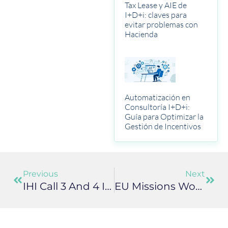
Tax Lease y AIE de
I+D+i: claves para
evitar problemas con
Hacienda
Automatización en
Consultoría I+D+i:
Guía para Optimizar la
Gestión de Incentivos
Previous
Next
IHI Call 3 And 4 Info Days + Matchmaking + Pitching
EU Missions Workprogramme 2023 – Infoday (17/18th January)